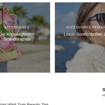
ACCESSOIRES
ACCESSOIRES
FEATU
Die Angesagtesten
Luxus-Sonnenbrillen 
Strandtaschen
M
stag Wird Zum Beauty-Tag