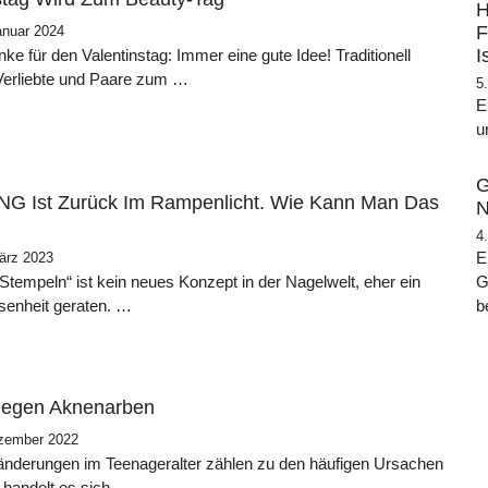
H
F
anuar 2024
I
e für den Valentinstag: Immer eine gute Idee! Traditionell
Verliebte und Paare zum …
5
E
u
G
NG Ist Zurück Im Rampenlicht. Wie Kann Man Das
N
4
E
ärz 2023
G
Stempeln“ ist kein neues Konzept in der Nagelwelt, eher ein
b
senheit geraten. …
 Gegen Aknenarben
zember 2022
änderungen im Teenageralter zählen zu den häufigen Ursachen
 handelt es sich …