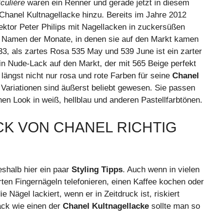
iculiére
waren ein Renner und gerade jetzt in diesem
Chanel Kultnagellacke hinzu. Bereits im Jahre 2012
ktor Peter Philips mit Nagellacken in zuckersüßen
n Namen der Monate, in denen sie auf den Markt kamen
533, als zartes Rosa 535 May und 539 June ist ein zarter
in Nude-Lack auf den Markt, der mit 565 Beige perfekt
längst nicht nur rosa und rote Farben für seine
Chanel
Variationen sind äußerst beliebt gewesen. Sie passen
 Look in weiß, hellblau und anderen Pastellfarbtönen.
CK VON CHANEL RICHTIG
eshalb hier ein paar
Styling Tipps
. Auch wenn in vielen
rten Fingernägeln telefonieren, einen Kaffee kochen oder
e Nägel lackiert, wenn er in Zeitdruck ist, riskiert
ack wie einen der
Chanel Kultnagellacke
sollte man so