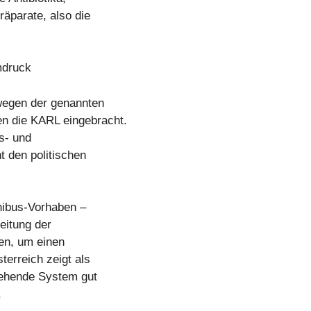
äparate, also die
mdruck
wegen der genannten
n die KARL eingebracht.
s- und
t den politischen
nibus-Vorhaben –
eitung der
en, um einen
erreich zeigt als
tehende System gut
.