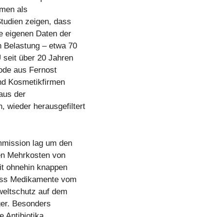
men als
tudien zeigen, dass
ie eigenen Daten der
n Belastung – etwa 70
 seit über 20 Jahren
mode aus Fernost
nd Kosmetikfirmen
 aus der
wieder herausgefiltert
mmission lag um den
hen Mehrkosten von
it ohnehin knappen
dass Medikamente vom
weltschutz auf dem
ger. Besonders
 Antibiotika,