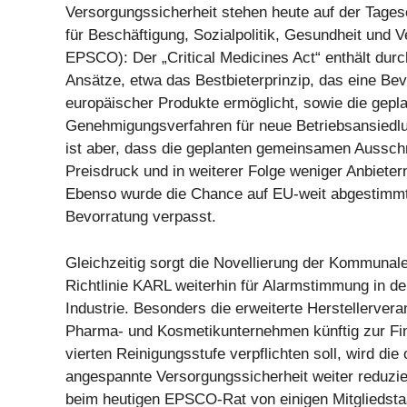
Versorgungssicherheit stehen heute auf der Tage
für Beschäftigung, Sozialpolitik, Gesundheit und 
EPSCO): Der „Critical Medicines Act“ enthält durc
Ansätze, etwa das Bestbieterprinzip, das eine Be
europäischer Produkte ermöglicht, sowie die gepl
Genehmigungsverfahren für neue Betriebsansiedlu
ist aber, dass die geplanten gemeinsamen Aussc
Preisdruck und in weiterer Folge weniger Anbieter
Ebenso wurde die Chance auf EU-weit abgestimm
Bevorratung verpasst.
Gleichzeitig sorgt die Novellierung der Kommuna
Richtlinie KARL weiterhin für Alarmstimmung in d
Industrie. Besonders die erweiterte Herstellervera
Pharma- und Kosmetikunternehmen künftig zur Fin
vierten Reinigungsstufe verpflichten soll, wird di
angespannte Versorgungssicherheit weiter reduzie
beim heutigen EPSCO-Rat von einigen Mitgliedsta