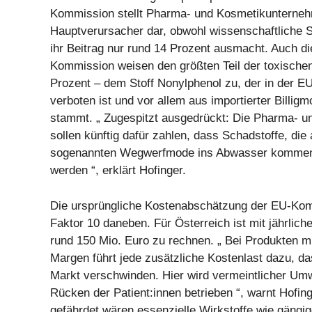
Kommission stellt Pharma- und Kosmetikunterneh
Hauptverursacher dar, obwohl wissenschaftliche S
ihr Beitrag nur rund 14 Prozent ausmacht. Auch d
Kommission weisen den größten Teil der toxische
Prozent – dem Stoff Nonylphenol zu, der in der EU
verboten ist und vor allem aus importierter Billig
stammt. „ Zugespitzt ausgedrückt: Die Pharma- u
sollen künftig dafür zahlen, dass Schadstoffe, die
sogenannten Wegwerfmode ins Abwasser kommen, 
werden “, erklärt Hofinger.
Die ursprüngliche Kostenabschätzung der EU-Ko
Faktor 10 daneben. Für Österreich ist mit jährlic
rund 150 Mio. Euro zu rechnen. „ Bei Produkten m
Margen führt jede zusätzliche Kostenlast dazu, 
Markt verschwinden. Hier wird vermeintlicher Um
Rücken der Patient:innen betrieben “, warnt Hofin
gefährdet wären essenzielle Wirkstoffe wie gängige