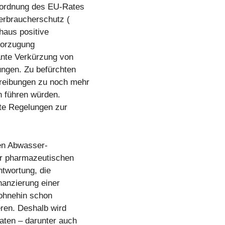
sordnung des EU-Rates
Verbraucherschutz (
haus positive
vorzugung
ante Verkürzung von
ngen. Zu befürchten
hreibungen zu noch mehr
n führen würden.
te Regelungen zur
len Abwasser-
er pharmazeutischen
ntwortung, die
anzierung einer
e ohnehin schon
ren. Deshalb wird
aten – darunter auch