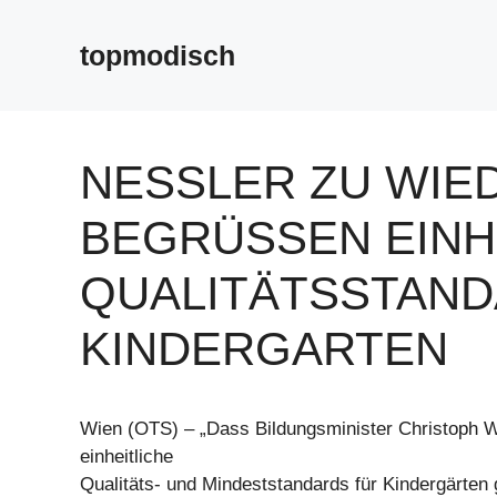
Zum
Inhalt
topmodisch
springen
NESSLER ZU WIED
EGRÜSSEN EINHEIT
ALITÄTSSTANDARD
NDERGARTEN
Wien (OTS) – „Dass Bildungsminister Christoph 
einheitliche
Qualitäts- und Mindeststandards für Kindergärten 