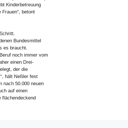
ibt Kinderbetreuung
e Frauen“, betont
chritt.
ndenen Bundesmittel
as es braucht.
d Beruf noch immer vom
aher einen Drei-
legt, der die
, hält Neßler fest
en nach 50.000 neuen
uch auf einen
e flächendeckend