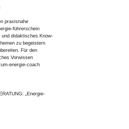
n
n praxisnahe
nergie-führerschein
 und didaktisches Know-
themen zu begeistern
ubereiten. Für den
sches Vorwissen
zum-energie-coach
BERATUNG: „Energie-