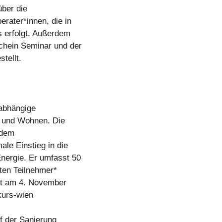
über die
erater*innen, die in
 erfolgt. Außerdem
chein Seminar und der
tellt.
nabhängige
n und Wohnen. Die
 dem
ale Einstieg in die
nergie. Er umfasst 50
rten Teilnehmer*
tet am 4. November
kurs-wien
f der Sanierung