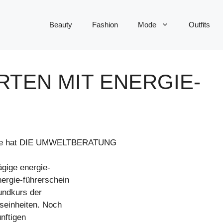
Beauty
Fashion
Mode
Outfits
RTEN MIT ENERGIE-
rgie hat DIE UMWELTBERATUNG
gige energie-
nergie-führerschein
undkurs der
tseinheiten. Noch
ünftigen