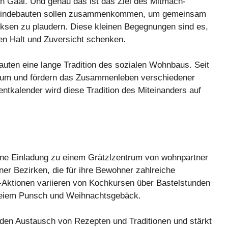
n Gaál. Und genau das ist das Ziel des Mitmach-
meindebauten sollen zusammenkommen, um gemeinsam
eksen zu plaudern. Diese kleinen Begegnungen sind es,
en Halt und Zuversicht schenken.
uten eine lange Tradition des sozialen Wohnbaus. Seit
aum und fördern das Zusammenleben verschiedener
tkalender wird diese Tradition des Miteinanders auf
eine Einladung zu einem Grätzlzentrum von wohnpartner
ner Bezirken, die für ihre Bewohner zahlreiche
-Aktionen variieren von Kochkursen über Bastelstunden
freiem Punsch und Weihnachtsgebäck.
en Austausch von Rezepten und Traditionen und stärkt