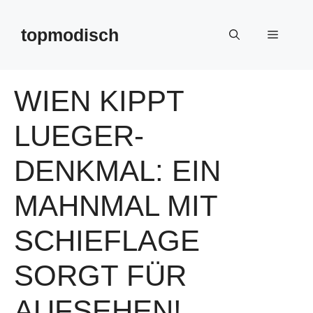
Zum
Inhalt
topmodisch
Menü
springen
WIEN KIPPT
LUEGER-
DENKMAL: EIN
MAHNMAL MIT
SCHIEFLAGE
SORGT FÜR
AUFSEHEN!