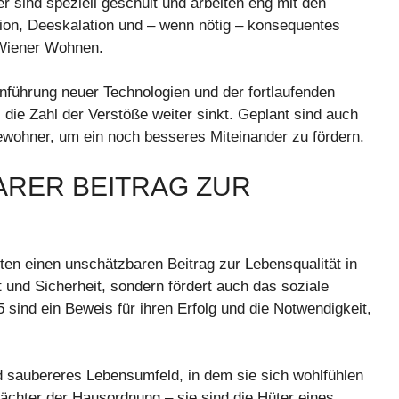
sind speziell geschult und arbeiten eng mit den
ion, Deeskalation und – wenn nötig – konsequentes
 Wiener Wohnen.
Einführung neuer Technologien und der fortlaufenden
die Zahl der Verstöße weiter sinkt. Geplant sind auch
ewohner, um ein noch besseres Miteinander zu fördern.
BARER BEITRAG ZUR
en einen unschätzbaren Beitrag zur Lebensqualität in
it und Sicherheit, sondern fördert auch das soziale
sind ein Beweis für ihren Erfolg und die Notwendigkeit,
d saubereres Lebensumfeld, in dem sie sich wohlfühlen
chter der Hausordnung – sie sind die Hüter eines