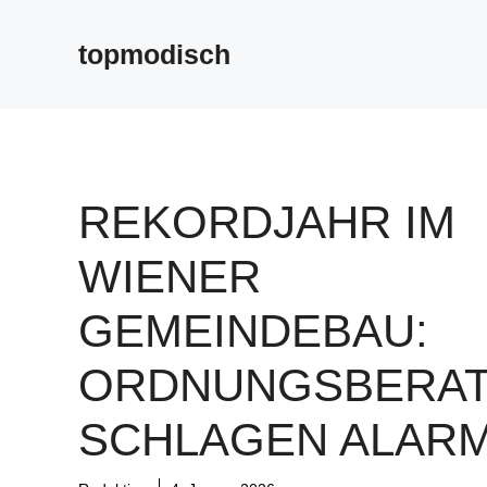
Zum
Inhalt
topmodisch
springen
REKORDJAHR IM
WIENER
GEMEINDEBAU:
ORDNUNGSBERA
SCHLAGEN ALARM