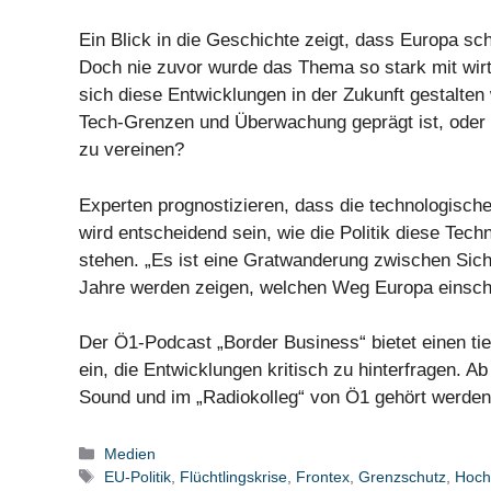
Ein Blick in die Geschichte zeigt, dass Europa s
Doch nie zuvor wurde das Thema so stark mit wirts
sich diese Entwicklungen in der Zukunft gestalten
Tech-Grenzen und Überwachung geprägt ist, oder 
zu vereinen?
Experten prognostizieren, dass die technologisch
wird entscheidend sein, wie die Politik diese Tec
stehen. „Es ist eine Gratwanderung zwischen Siche
Jahre werden zeigen, welchen Weg Europa einschl
Der Ö1-Podcast „Border Business“ bietet einen tie
ein, die Entwicklungen kritisch zu hinterfragen.
Sound und im „Radiokolleg“ von Ö1 gehört werden
Kategorien
Medien
Schlagwörter
EU-Politik
,
Flüchtlingskrise
,
Frontex
,
Grenzschutz
,
Hoch