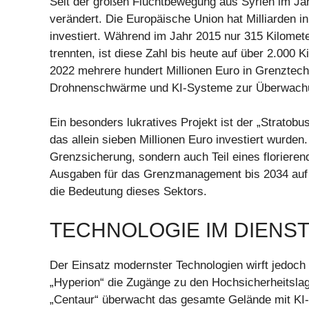
Seit der großen Fluchtbewegung aus Syrien im Ja
verändert. Die Europäische Union hat Milliarden 
investiert. Während im Jahr 2015 nur 315 Kilomet
trennten, ist diese Zahl bis heute auf über 2.00
2022 mehrere hundert Millionen Euro in Grenztech
Drohnenschwärme und KI-Systeme zur Überwach
Ein besonders lukratives Projekt ist der „Stratobu
das allein sieben Millionen Euro investiert wurde
Grenzsicherung, sondern auch Teil eines floriere
Ausgaben für das Grenzmanagement bis 2034 auf 48
die Bedeutung dieses Sektors.
TECHNOLOGIE IM DIENST
Der Einsatz modernster Technologien wirft jedoch
„Hyperion“ die Zugänge zu den Hochsicherheitsla
„Centaur“ überwacht das gesamte Gelände mit KI-