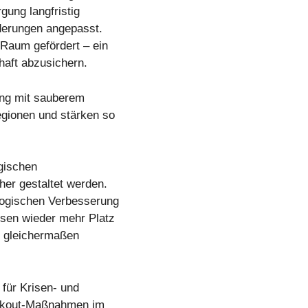
gung langfristig
rderungen angepasst.
 Raum gefördert – ein
haft abzusichern.
ung mit sauberem
egionen und stärken so
gischen
er gestaltet werden.
logischen Verbesserung
sen wieder mehr Platz
r gleichermaßen
für Krisen- und
lackout-Maßnahmen im