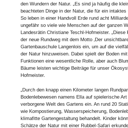
den Wundern der Natur. „Es sind ja häufig die kle
beachteten Dinge in der Natur, die für ein intakt
So leben in einer Handvoll Erde rund acht Milliar
ungefähr so viele wie Menschen auf der ganzen We
Landesrätin Christiane Teschl-Hofmeister. „Diese
der neue Rundweg mit dem Motto ‚Der unsichtbare
Gartenbauschule Langenlois ein, um auf die vielfä
der Natur hinzuweisen. Dabei spielt der Boden mit
Funktionen eine wesentliche Rolle, aber auch Blu
Bäume leisten wichtige Beiträge für unser Ökosys
Hofmeister.
„Durch den knapp einen Kilometer langen Rundpar
Bodenlebewesen namens Ella auf spielerische Art 
verborgene Welt des Gartens ein. An rund 20 Sta
wie Kompostierung, Wasserspeicherung, Bodenle
klimafitte Gartengestaltung behandelt. Kinder kön
Schätze der Natur mit einer Rubbel-Safari erkunde