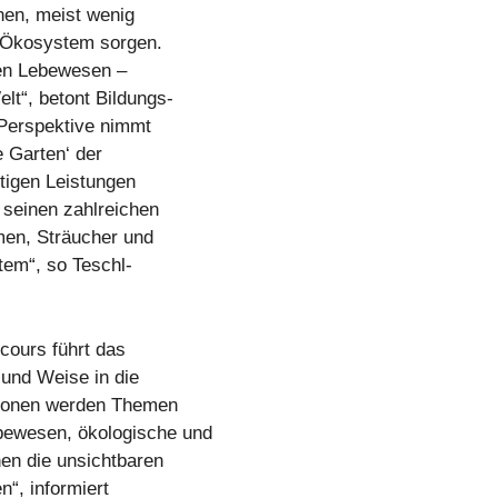
inen, meist wenig
es Ökosystem sorgen.
den Lebewesen –
lt“, betont Bildungs-
 Perspektive nimmt
 Garten‘ der
ltigen Leistungen
 seinen zahlreichen
men, Sträucher und
tem“, so Teschl-
cours führt das
und Weise in die
tionen werden Themen
bewesen, ökologische und
nen die unsichtbaren
n“, informiert