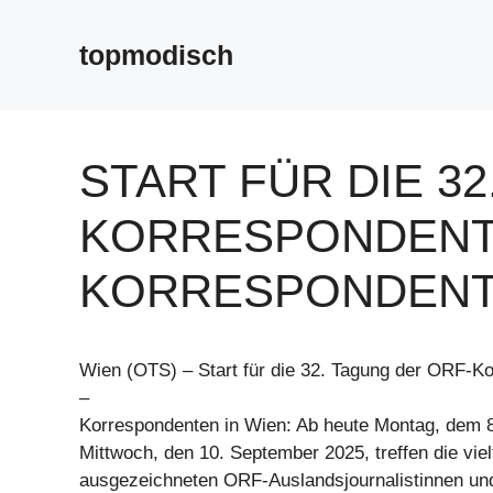
Zum
Inhalt
topmodisch
springen
START FÜR DIE 3
KORRESPONDENTI
KORRESPONDENTE
Wien (OTS) – Start für die 32. Tagung der ORF-K
–
Korrespondenten in Wien: Ab heute Montag, dem 8
Mittwoch, den 10. September 2025, treffen die vie
ausgezeichneten ORF-Auslandsjournalistinnen und