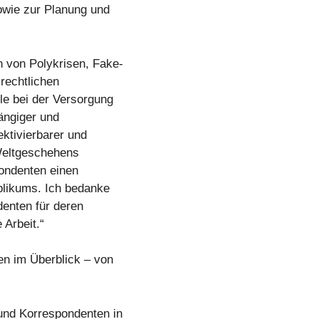
wie zur Planung und
 von Polykrisen, Fake-
rechtlichen
e bei der Versorgung
ängiger und
ektivierbarer und
 Weltgeschehens
ondenten einen
blikums. Ich bedanke
enten für deren
Arbeit.“
n im Überblick – von
und Korrespondenten in