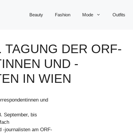
Beauty
Fashion
Mode
Outfits
2. TAGUNG DER ORF-
NNEN UND -
N IN WIEN
orrespondentinnen und
. September, bis
lfach
 -journalisten am ORF-