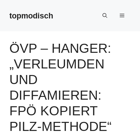
Zum
Inhalt
topmodisch
Menü
springen
ÖVP – HANGER:
„VERLEUMDEN
UND
DIFFAMIEREN:
FPÖ KOPIERT
PILZ-METHODE“