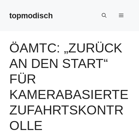
Zum
Inhalt
topmodisch
Menü
springen
ÖAMTC: „ZURÜCK
AN DEN START“
FÜR
KAMERABASIERTE
ZUFAHRTSKONTR
OLLE