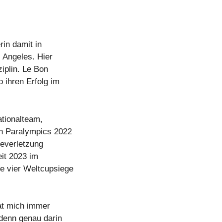
rin damit in
s Angeles. Hier
iplin. Le Bon
o ihren Erfolg im
ationalteam,
en Paralympics 2022
ieverletzung
eit 2023 im
ie vier Weltcupsiege
at mich immer
 denn genau darin