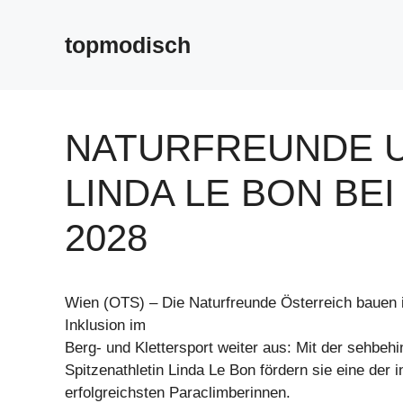
Zum
Inhalt
topmodisch
springen
NATURFREUNDE 
LINDA LE BON BE
2028
Wien (OTS) – Die Naturfreunde Österreich bauen 
Inklusion im
Berg- und Klettersport weiter aus: Mit der sehbehi
Spitzenathletin Linda Le Bon fördern sie eine der i
erfolgreichsten Paraclimberinnen.