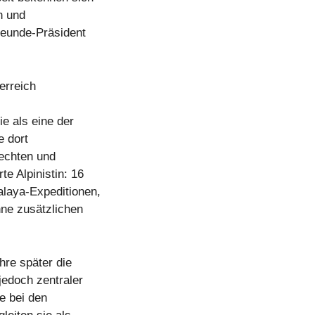
n und
freunde-Präsident
erreich
ie als eine der
e dort
Fechten und
te Alpinistin: 16
laya-Expeditionen,
hne zusätzlichen
hre später die
jedoch zentraler
ie bei den