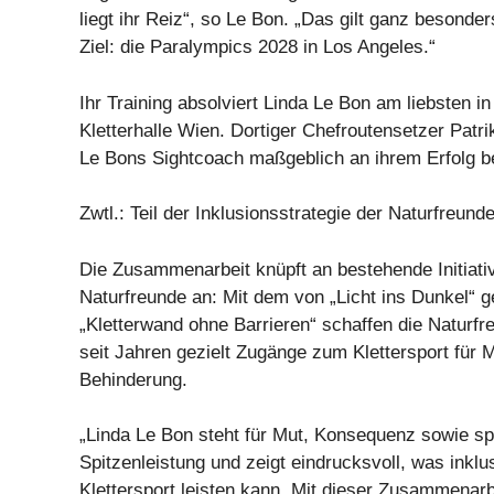
liegt ihr Reiz“, so Le Bon. „Das gilt ganz besonde
Ziel: die Paralympics 2028 in Los Angeles.“
Ihr Training absolviert Linda Le Bon am liebsten in
Kletterhalle Wien. Dortiger Chefroutensetzer Patri
Le Bons Sightcoach maßgeblich an ihrem Erfolg bet
Zwtl.: Teil der Inklusionsstrategie der Naturfreund
Die Zusammenarbeit knüpft an bestehende Initiati
Naturfreunde an: Mit dem von „Licht ins Dunkel“ g
„Kletterwand ohne Barrieren“ schaffen die Naturf
seit Jahren gezielt Zugänge zum Klettersport für
Behinderung.
„Linda Le Bon steht für Mut, Konsequenz sowie sp
Spitzenleistung und zeigt eindrucksvoll, was inklu
Klettersport leisten kann. Mit dieser Zusammenar