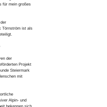
rs für mein großes
 der
k Törnström ist als
eiligt.
e
ven der
eförderten Projekt
reunde Steiermark
 Menschen mit
ortliche
siver Alpin- und
beit bekennen sich