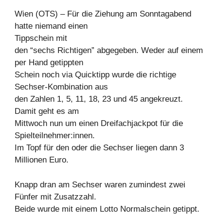
Wien (OTS) – Für die Ziehung am Sonntagabend
hatte niemand einen
Tippschein mit
den “sechs Richtigen” abgegeben. Weder auf einem
per Hand getippten
Schein noch via Quicktipp wurde die richtige
Sechser-Kombination aus
den Zahlen 1, 5, 11, 18, 23 und 45 angekreuzt.
Damit geht es am
Mittwoch nun um einen Dreifachjackpot für die
Spielteilnehmer:innen.
Im Topf für den oder die Sechser liegen dann 3
Millionen Euro.
Knapp dran am Sechser waren zumindest zwei
Fünfer mit Zusatzzahl.
Beide wurde mit einem Lotto Normalschein getippt.