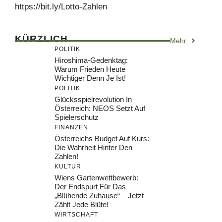
https://bit.ly/Lotto-Zahlen
KÜRZLICH
Mehr
POLITIK
Hiroshima-Gedenktag:
Warum Frieden Heute
Wichtiger Denn Je Ist!
POLITIK
Glücksspielrevolution In
Österreich: NEOS Setzt Auf
Spielerschutz
FINANZEN
Österreichs Budget Auf Kurs:
Die Wahrheit Hinter Den
Zahlen!
KULTUR
Wiens Gartenwettbewerb:
Der Endspurt Für Das
„Blühende Zuhause“ – Jetzt
Zählt Jede Blüte!
WIRTSCHAFT