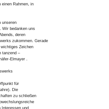
n einen Rahmen, in
in unseren
r. Wir bedanken uns
 Abends, deren
fswerks zukommen. Gerade
 wichtiges Zeichen
ch tanzend –
häfer-Elmayer .
fswerks
ffpunkt für
ahre). Die
chaften zu schließen
abwechslungsreiche
 Interessen und