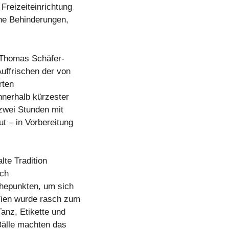
reizeiteinrichtung
hne Behinderungen,
 Thomas Schäfer-
uffrischen der von
rten
nnerhalb kürzester
 zwei Stunden mit
ut – in Vorbereitung
lte Tradition
ich
öhepunkten, um sich
Wien wurde rasch zum
Tanz, Etikette und
Bälle machten das