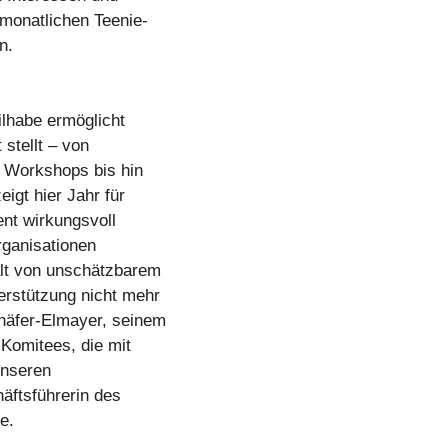
 monatlichen Teenie-
n.
ilhabe ermöglicht
 stellt – von
e Workshops bis hin
igt hier Jahr für
nt wirkungsvoll
rganisationen
alt von unschätzbarem
erstützung nicht mehr
häfer-Elmayer, seinem
Komitees, die mit
unseren
äftsführerin des
e.