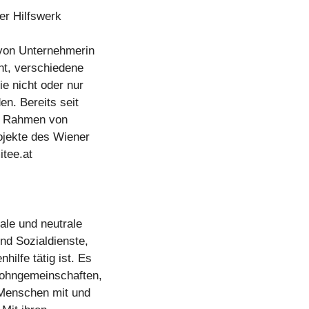
er Hilfswerk
von Unternehmerin
ht, verschiedene
ie nicht oder nur
en. Bereits seit
im Rahmen von
rojekte des Wiener
tee.at
ale und neutrale
und Sozialdienste,
ilfe tätig ist. Es
wohngemeinschaften,
 Menschen mit und