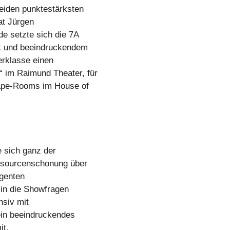
eiden punktestärksten
at Jürgen
e setzte sich die 7A
st und beeindruckendem
erklasse einen
 im Raimund Theater, für
cape-Rooms im House of
e sich ganz der
essourcenschonung über
igenten
h in die Showfragen
nsiv mit
ein beeindruckendes
it.