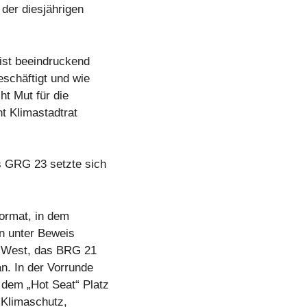
der diesjährigen
ist beeindruckend
eschäftigt und wie
t Mut für die
nt Klimastadtrat
es GRG 23 setzte sich
format, in dem
n unter Beweis
n West, das BRG 21
n. In der Vorrunde
 dem „Hot Seat“ Platz
 Klimaschutz,