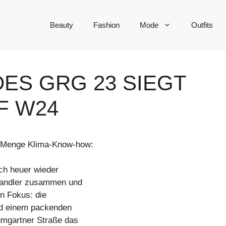
Beauty
Fashion
Mode
Outfits
DES GRG 23 SIEGT
F W24
e Menge Klima-Know-how:
ch heuer wieder
-Tandler zusammen und
n Fokus: die
und einem packenden
umgartner Straße das