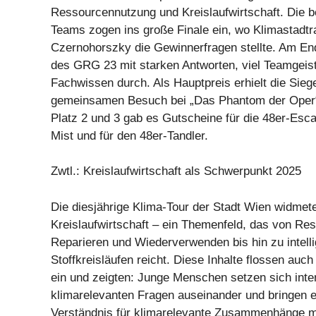
Ressourcennutzung und Kreislaufwirtschaft. Die b
Teams zogen ins große Finale ein, wo Klimastadtr
Czernohorszky die Gewinnerfragen stellte. Am End
des GRG 23 mit starken Antworten, viel Teamgei
Fachwissen durch. Als Hauptpreis erhielt die Sieg
gemeinsamen Besuch bei „Das Phantom der Oper“
Platz 2 und 3 gab es Gutscheine für die 48er-Es
Mist und für den 48er-Tandler.
Zwtl.: Kreislaufwirtschaft als Schwerpunkt 2025
Die diesjährige Klima-Tour der Stadt Wien widmet
Kreislaufwirtschaft – ein Themenfeld, das von R
Reparieren und Wiederverwenden bis hin zu intell
Stoffkreisläufen reicht. Diese Inhalte flossen auc
ein und zeigten: Junge Menschen setzen sich inte
klimarelevanten Fragen auseinander und bringen 
Verständnis für klimarelevante Zusammenhänge m