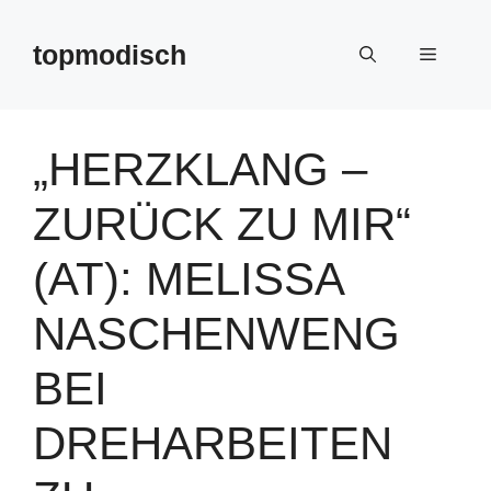
Zum
Inhalt
topmodisch
Menü
springen
„HERZKLANG –
ZURÜCK ZU MIR“
(AT): MELISSA
NASCHENWENG
BEI
DREHARBEITEN