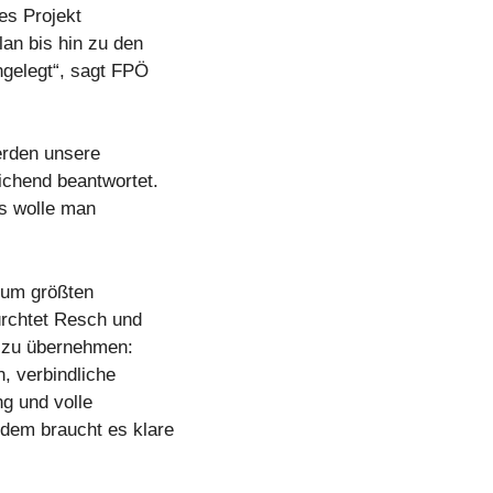
ses Projekt
an bis hin zu den
engelegt“, sagt FPÖ
erden unsere
ichend beantwortet.
ls wolle man
 zum größten
ürchtet Resch und
g zu übernehmen:
, verbindliche
g und volle
dem braucht es klare