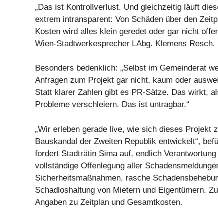
„Das ist Kontrollverlust. Und gleichzeitig läuft die
extrem intransparent: Von Schäden über den Zeitpl
Kosten wird alles klein geredet oder gar nicht off
Wien-Stadtwerkesprecher LAbg. Klemens Resch.
Besonders bedenklich: „Selbst im Gemeinderat w
Anfragen zum Projekt gar nicht, kaum oder auswe
Statt klarer Zahlen gibt es PR-Sätze. Das wirkt, a
Probleme verschleiern. Das ist untragbar.“
„Wir erleben gerade live, wie sich dieses Projekt
Bauskandal der Zweiten Republik entwickelt“, bef
fordert Stadträtin Sima auf, endlich Verantwortun
vollständige Offenlegung aller Schadensmeldungen
Sicherheitsmaßnahmen, rasche Schadensbehebun
Schadloshaltung von Mietern und Eigentümern. Zu
Angaben zu Zeitplan und Gesamtkosten.