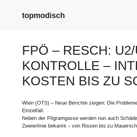
Zum
Inhalt
topmodisch
springen
FPÖ – RESCH: U2/
ONTROLLE – INT
OSTEN BIS ZU S
Wien (OTS) – Neue Berichte zeigen: Die Probleme
Einzelfall.
Neben der Pilgramgasse werden nun auch Schäde
Zweierlinie bekannt – von Rissen bis zu Mauersc