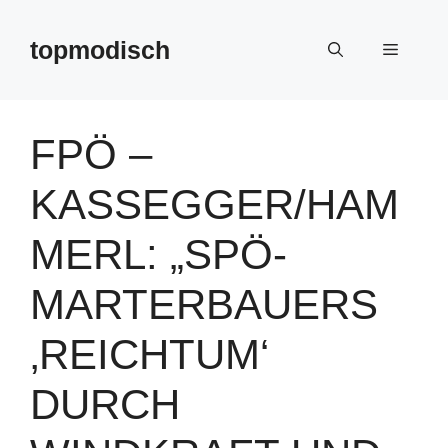
Zum
Inhalt
topmodisch
Menü
springen
FPÖ –
KASSEGGER/HAM
MERL: „SPÖ-
MARTERBAUERS
‚REICHTUM‘
DURCH