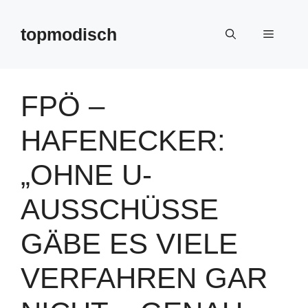
Zum
Inhalt
topmodisch
Menü
springen
FPÖ –
HAFENECKER:
„OHNE U-
AUSSCHÜSSE
GÄBE ES VIELE
VERFAHREN GAR