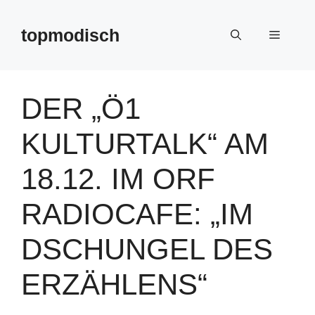
Zum
Inhalt
topmodisch
Menü
springen
DER „Ö1
KULTURTALK“ AM
18.12. IM ORF
RADIOCAFE: „IM
DSCHUNGEL DES
ERZÄHLENS“