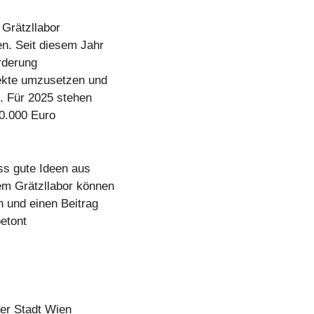
 Grätzllabor
en. Seit diesem Jahr
örderung
jekte umzusetzen und
. Für 2025 stehen
40.000 Euro
ss gute Ideen aus
em Grätzllabor können
n und einen Beitrag
betont
der Stadt Wien