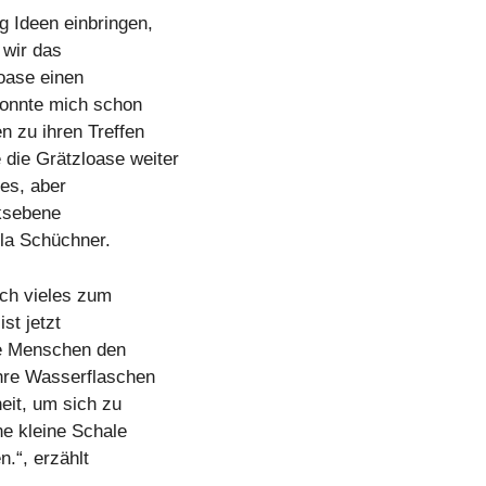
 Ideen einbringen,
 wir das
loase einen
 konnte mich schon
n zu ihren Treffen
die Grätzloase weiter
nes, aber
rksebene
ela Schüchner.
ich vieles zum
st jetzt
re Menschen den
ihre Wasserflaschen
eit, um sich zu
ne kleine Schale
.“, erzählt