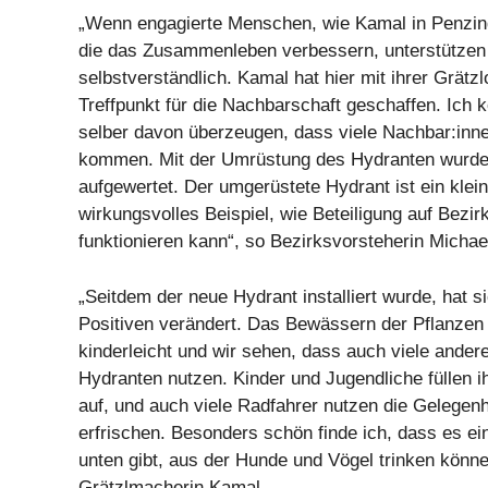
„Wenn engagierte Menschen, wie Kamal in Penzing
die das Zusammenleben verbessern, unterstützen
selbstverständlich. Kamal hat hier mit ihrer Grätz
Treffpunkt für die Nachbarschaft geschaffen. Ich
selber davon überzeugen, dass viele Nachbar:inne
kommen. Mit der Umrüstung des Hydranten wurde 
aufgewertet. Der umgerüstete Hydrant ist ein klei
wirkungsvolles Beispiel, wie Beteiligung auf Bezi
funktionieren kann“, so Bezirksvorsteherin Micha
„Seitdem der neue Hydrant installiert wurde, hat s
Positiven verändert. Das Bewässern der Pflanzen i
kinderleicht und wir sehen, dass auch viele ande
Hydranten nutzen. Kinder und Jugendliche füllen 
auf, und auch viele Radfahrer nutzen die Gelegenh
erfrischen. Besonders schön finde ich, dass es ei
unten gibt, aus der Hunde und Vögel trinken können
Grätzlmacherin Kamal.