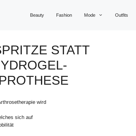
Beauty
Fashion
Mode
Outfits
PRITZE STATT
HYDROGEL-
T PROTHESE
rthrosetherapie wird
elches sich auf
ilität