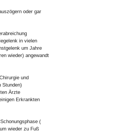
auszögern oder gar
Verabreichung
egelenk in vielen
unstgelenk um Jahre
ren wieder) angewandt
Chirurgie und
n Stunden)
sten Ärzte
 einigen Erkrankten
r Schonungsphase (
rum wieder zu Fuß