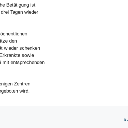
he Betätigung ist
drei Tagen wieder
wöchentlichen
itze den
tät wieder schenken
e-Erkrankte sowie
3 mit entsprechenden
enigen Zentren
ngeboten wird.
D