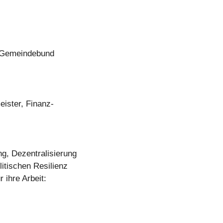
d Gemeindebund
ister, Finanz-
ng, Dezentralisierung
itischen Resilienz
 ihre Arbeit: