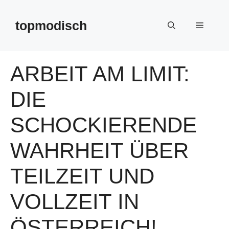
Zum
Inhalt
topmodisch
Menü
springen
ARBEIT AM LIMIT:
DIE
SCHOCKIERENDE
WAHRHEIT ÜBER
TEILZEIT UND
VOLLZEIT IN
ÖSTERREICH!