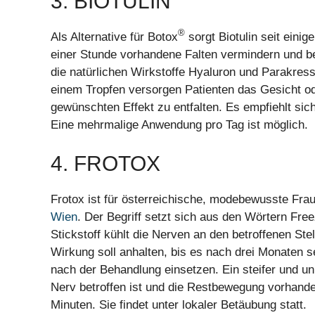
3. BIOTULIN
®
Als Alternative für Botox
sorgt Biotulin seit einig
einer Stunde vorhandene Falten vermindern und b
die natürlichen Wirkstoffe Hyaluron und Parakres
einem Tropfen versorgen Patienten das Gesicht o
gewünschten Effekt zu entfalten. Es empfiehlt sic
Eine mehrmalige Anwendung pro Tag ist möglich.
4. FROTOX
Frotox ist für österreichische, modebewusste Fra
Wien
. Der Begriff setzt sich aus den Wörtern Fr
Stickstoff kühlt die Nerven an den betroffenen St
Wirkung soll anhalten, bis es nach drei Monaten se
nach der Behandlung einsetzen. Ein steifer und unn
Nerv betroffen ist und die Restbewegung vorhande
Minuten. Sie findet unter lokaler Betäubung statt.